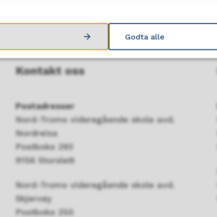
Godta alle
Kontakt oss
Postadresser
Nord-Troms videregående skole avd.
Nordreisa
Postboks 293
9156 Storslett
Nord-Troms videregående skole avd.
Skjervøy
Postboks 250