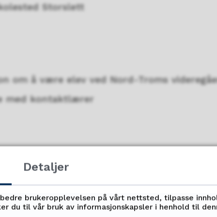
kolested Storslett
jon om å være elev ved Nord-Troms videregå
ne med kontaktlærer
Detaljer
Fant du det du lette etter?
rbedre brukeropplevelsen på vårt nettsted, tilpasse innho
er du til vår bruk av informasjonskapsler i henhold til de
Ja
Nei