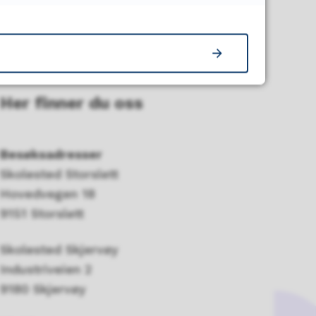
Her finner du oss
Besøksadresser
Skolested Storslett
Hovedvegen 18
9151 Storslett
Skolested Skjervøy
Industriveien 2
9180 Skjervøy