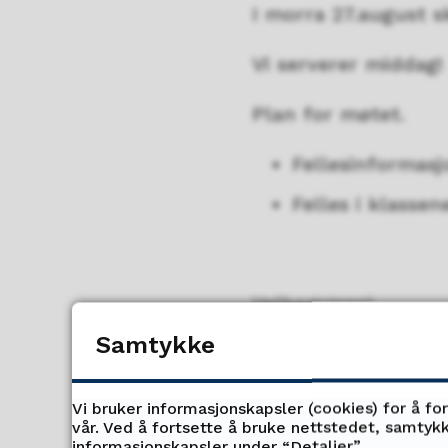
I morra 27.august s
Vi serverer middag!
Plan for møtet.
Fellesinformas
Felles i klasse
Velkommen!
Samtykke
Vi bruker informasjonskapsler (cookies) for å fo
vår. Ved å fortsette å bruke nettstedet, samtykk
informasjonskapsler under “Detaljer”.