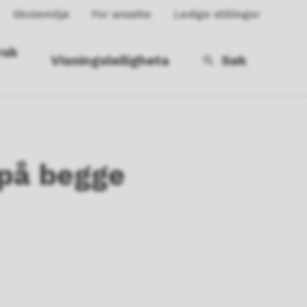
Skolemiljø
For ansatte
Ledige stillinger
rsk
Visningsleiligheta
Søk
på begge