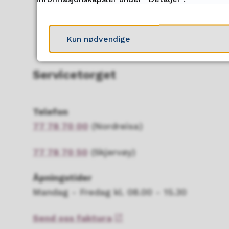
Kun nødvendige
Servicetorget
Telefon
77 78 70 00
(Nordreisa)
77 78 70 50
(Skjervøy)
Åpningstider
Mandag - Fredag kl. 08.00 - 15.30
Send oss faktura