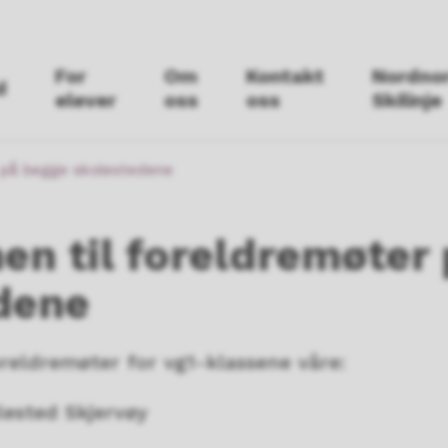
For
Om
Kontakt
Nordno
d
elever
oss
oss
Skilinje
 på begge skolestedene
n til foreldremøter 
dene
oreldremøter for vg1-klassene våre:
lested Skjervøy