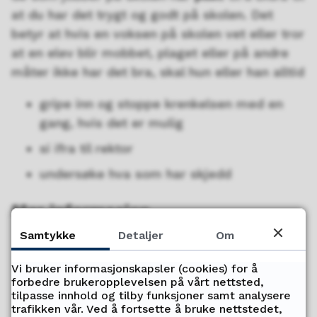
at du har det trygt og godt på skolen. Det
betyr at hvis en voksen på skolen vet eller tror
at en elev blir mobbet, plaget eller på andre
måter ikke har det bra, skal hun eller han alltid
gripe inn og stoppe krenkelsen med en
gang, hvis det er mulig
si ifra til rektor
undersøke hva som har skjedd
Mer informasjon
Samtykke
Detaljer
Om
Krav til elevenes skolemiljø fremgår
av opplæringslova §9a
Vi bruker informasjonskapsler (cookies) for å
forbedre brukeropplevelsen på vårt nettsted,
Mer informasjon om mobbing til elever og
tilpasse innhold og tilby funksjoner samt analysere
foreldre finner du hos
trafikken vår. Ved å fortsette å bruke nettstedet,