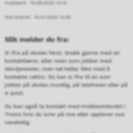
Publisert
10.08.2020 14.14
Sist endret
10.01.2024 12.59
Slik melder du fra:
Si ifra på skolen først. Snakk gjerne med en
kontaktlærer, eller noen som jobber med
elevtjenester, men nøl heller ikke med å
kontakte rektor. Du kan si ifra til en som
jobber på skolen muntlig, på telefonen eller på
e-post.
Du kan også ta kontakt med mobbeombudet i
Troms hvis du lurer på noe eller opplever noe
vanskelig.