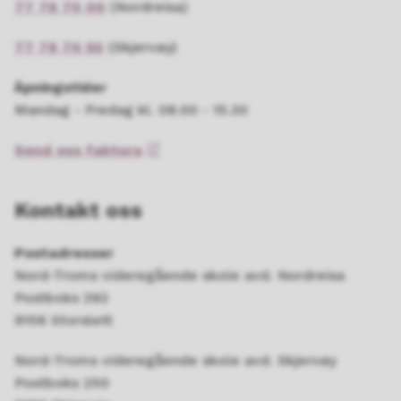
77 78 70 00
(Nordreisa)
77 78 70 50
(Skjervøy)
Åpningstider
Mandag - Fredag kl. 08.00 - 15.30
Send oss faktura
Kontakt oss
Postadresser
Nord-Troms videregående skole avd. Nordreisa
Postboks 293
9156 Storslett
Nord-Troms videregående skole avd. Skjervøy
Postboks 250