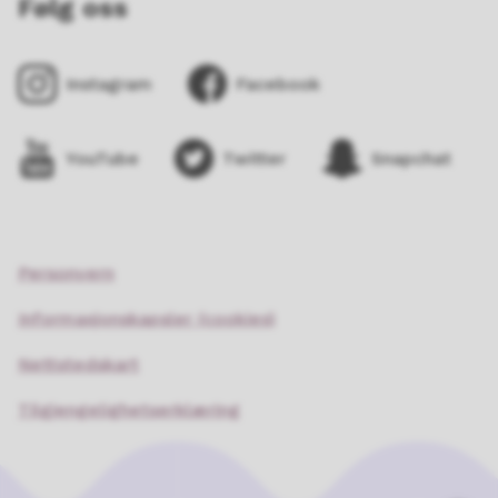
Følg oss
Instagram
Facebook
YouTube
Twitter
Snapchat
Personvern
Informasjonskapsler (cookies)
Nettstedskart
Tilgjengelighetserklæring