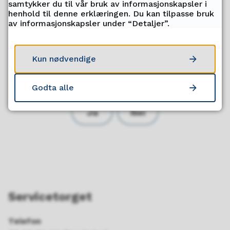
samtykker du til vår bruk av informasjonskapsler i
Utdanningsdirektoratet
henhold til denne erklæringen. Du kan tilpasse bruk
av informasjonskapsler under “Detaljer”.
Se hva du og skolen kan gjøre
på nullmobbing.no
Kun nødvendige
Fant du det du lette etter?
Godta alle
Ja
Nei
Servicetorget
Telefon