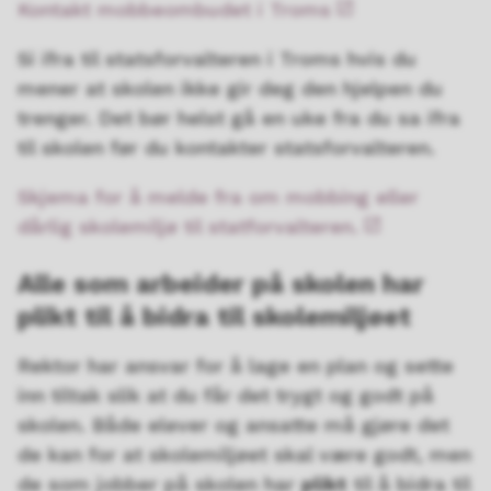
Kontakt mobbeombudet i Troms
Si ifra til statsforvalteren i Troms hvis du
mener at skolen ikke gir deg den hjelpen du
trenger. Det bør helst gå en uke fra du sa ifra
til skolen før du kontakter statsforvalteren.
Skjema for å melde fra om mobbing eller
dårlig skolemiljø til statforvalteren.
Alle som arbeider på skolen har
plikt til å bidra til skolemiljøet
Rektor har ansvar for å lage en plan og sette
inn tiltak slik at du får det trygt og godt på
skolen. Både elever og ansatte må gjøre det
de kan for at skolemiljøet skal være godt, men
de som jobber på skolen har
plikt
til å bidra til