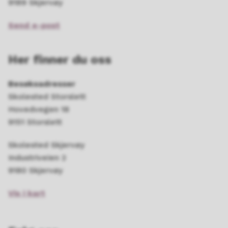
9189 Skjervøy
Send e-post
Her finner du oss
Besøksadresser
Skolested Storslett
Hovedvegen 18
9151 Storslett
Skolested Skjervøy
Industriveien 2
9180 Skjervøy
Vis i kart