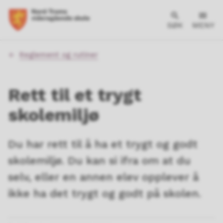
SØK
MENY
Du
Reglement og rutiner
er
her:
Rett til et trygt
skolemiljø
Du har rett til å ha et trygt og godt
skolemiljø. Du kan si ifra om at du
selv, eller en annen elev opplever å
ikke ha det trygt og godt på skolen.