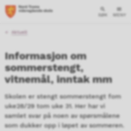
SØK
MENY
Du
Aktuelt
er
her:
Informasjon om
sommerstengt,
vitnemål, inntak mm
Skolen er stengt sommerstengt fom
uke28/29 tom uke 31. Her har vi
samlet svar på noen av spørsmålene
som dukker opp i løpet av sommeren.