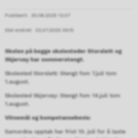
Publisert
30.06.2025 13.07
Sist endret
02.07.2025 09.15
Skolen på begge skolesteder Storslett og
Skjervøy har sommerstengt.
Skolested Storslett: Stengt fom 7.juli tom
1.august.
Skolested Skjervøy: Stengt fom 14.juli tom
1.august.
Vitnemål og kompetansebevis:
Samordna opptak har frist 10. juli for å laste