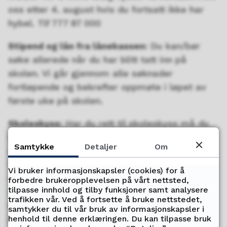
oss etter 4. august hvis du fortsatt ikke har
hybel. Tlf 777 87 000
Stipend og lån fra lånekassen:
Du kan/bør
søke allerede når du har blitt tatt inn på
skolen. Vi går gjennom alle søknader
fortløpende og bekrefter oppmøte i løpet av
første uke på skolen.
Skoleskyss
: Har du rett til skoleskyss må du
søke før 1. august. Her finner du informasjon
Samtykke
Detaljer
Om
om skoleskyss og link for å søke:
https://fylkestrafikk.no/meny/planlegg-
Vi bruker informasjonskapsler (cookies) for å
reisen/skoleskyss/
Har du hatt
forbedre brukeropplevelsen på vårt nettsted,
tilpasse innhold og tilby funksjoner samt analysere
skoleskyss/busskort i 24/25 må du ta vare på
trafikken vår. Ved å fortsette å bruke nettstedet,
kortet, da det er samme kort som skal brukes
samtykker du til vår bruk av informasjonskapsler i
henhold til denne erklæringen. Du kan tilpasse bruk
(gjelder også elever som kommer rett fra