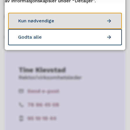
av informasjonskapsler under “Detaljer”.
ungdomsskolen eller annen skole i Troms).
Har du fortsatt spørsmål?
Kun nødvendige
Ta kontakt med rektor Tine Klevstad -
95101944
Godta alle
Tine Klevstad
Rektor/virksomhetsleder
Send e-post
E-
post
78 96 45 08
Telefon
95 10 19 44
Mobil