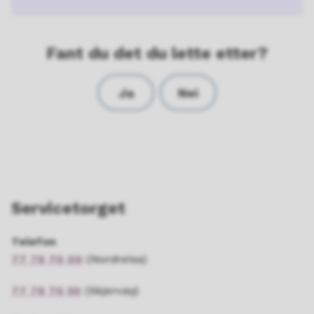
Fant du det du lette etter?
Ja
Nei
Servicetorget
Telefon
77 78 70 00
(Nordreisa)
77 78 70 50
(Skjervøy)