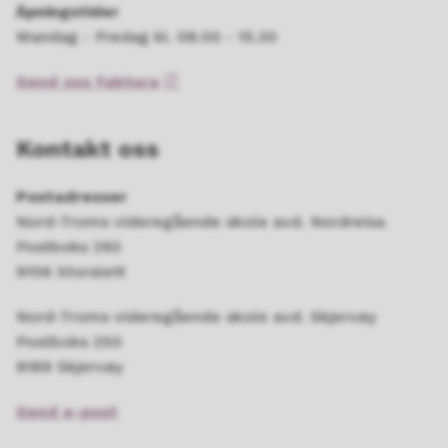
Åpningstider
Mandag - Fredag kl. 08.00 - 15.30
Send oss faktura
Kontakt oss
Postadresser
Nord-Troms videregående skole avd. Nordreisa
Postboks 293
9156 Storslett
Nord-Troms videregående skole avd. Skjervøy
Postboks 250
9189 Skjervøy
Send e-post