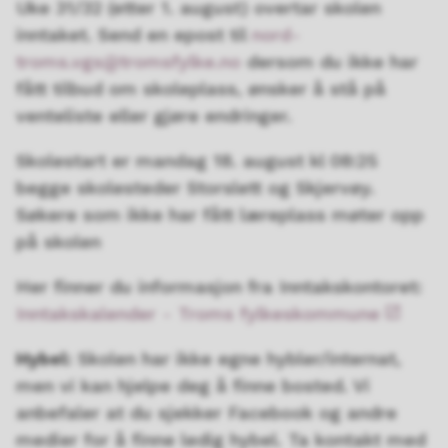
Uke 31/32 (etter 1. august) overtar skolen
inntaket. Send en epost til
nord-
troms.vgs@tromsfylke.no
dersom du ikke har
fått tilbud om skoleplass, ønsker å stå på
venteliste eller gjøre endringer.
Skolestart er mandag 18. august kl 08:25
begge skolesteder Storslett og Skjervøy.
Søkere som ikke har fått læreplass møter opp
på skolen
Her finner du informasjon fra Inntakskontoret:
Inntakskalender - Troms fylkeskommune
Hybel:
Skolen har ikke egne hybler/internat,
men vi kan hjelpe deg å finne bosted. Vi
anbefaler at du sjekker Facebook og andre
medier for å finne ledig hybel. Ta kontakt med