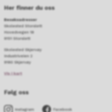
Her finner du oss
Besøksadresser
Skolested Storslett
Hovedvegen 18
9151 Storslett
Skolested Skjervøy
Industriveien 2
9180 Skjervøy
Vis i kart
Følg oss
Instagram
Facebook