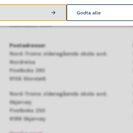
Godta alle
Kontakt oss
Postadresser
Nord-Troms videregående skole avd.
Nordreisa
Postboks 293
9156 Storslett
Nord-Troms videregående skole avd.
Skjervøy
Postboks 250
9189 Skjervøy