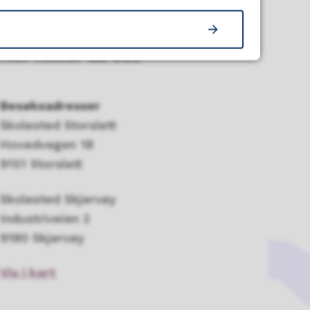
Her finner du oss
Besøksadresser
Skolested Storslett
Hovedvegen 18
9151 Storslett
Skolested Skjervøy
Industriveien 2
9180 Skjervøy
Vis i kart