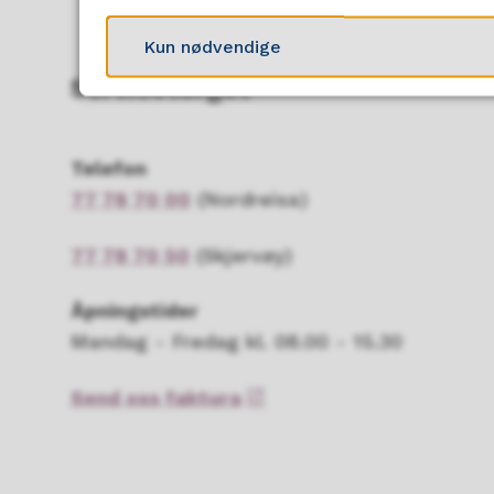
Kun nødvendige
Servicetorget
Telefon
77 78 70 00
(Nordreisa)
77 78 70 50
(Skjervøy)
Åpningstider
Mandag - Fredag kl. 08.00 - 15.30
Send oss faktura