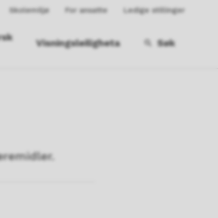
Skolemiljø
For ansatte
Ledige stillinger
rsk
Visningsleiligheta
Søk
æremidler.