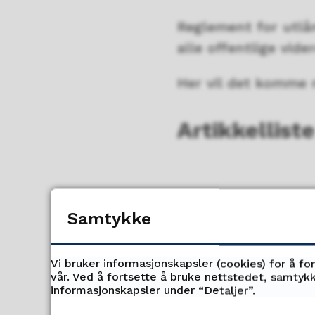
Reglement for utlå
alle offentlige vide
Her vil det komme 
Artikkelliste
Samtykke
Vi bruker informasjonskapsler (cookies) for å fo
vår. Ved å fortsette å bruke nettstedet, samtykk
informasjonskapsler under “Detaljer”.