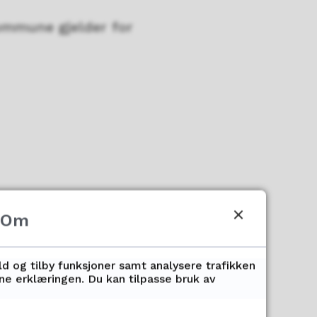
ommune gjelder for
Om
ld og tilby funksjoner samt analysere trafikken
nne erklæringen. Du kan tilpasse bruk av