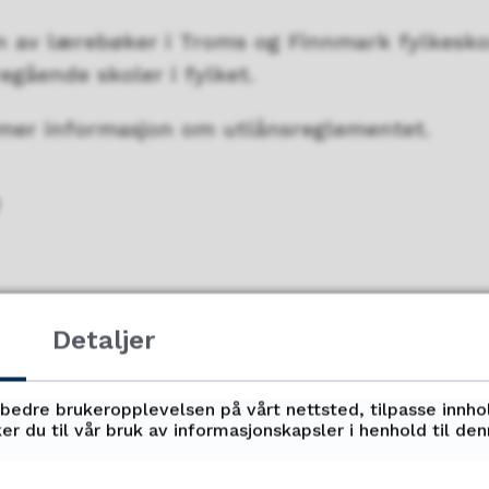
n av lærebøker i Troms og Finnmark fylkesk
regående skoler i fylket.
mer informasjon om utlånsreglementet.
Fant du det du lette etter?
Detaljer
Ja
Nei
rbedre brukeropplevelsen på vårt nettsted, tilpasse innho
er du til vår bruk av informasjonskapsler i henhold til de