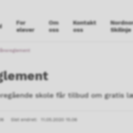
For
Om
Kontakt
Nordno
d
elever
oss
oss
Skilinje
lånsreglement
glement
deregående skole får tilbud om gratis l
06
Sist endret
11.05.2020 15.06